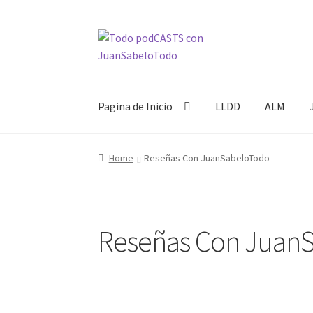
Skip
Skip
to
to
navigation
content
Pagina de Inicio
LLDD
ALM
Home
Alrededor Del Mundo Con JuanSabelo
Home
Reseñas Con JuanSabeloTodo
Los Lunaticos De Deporte
Member Login
My 
Reseñas Con Juan