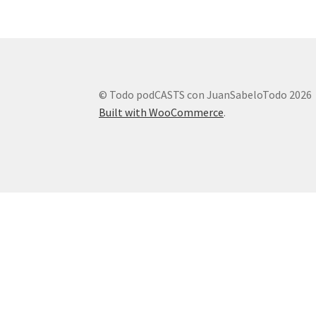
© Todo podCASTS con JuanSabeloTodo 2026
Built with WooCommerce
.