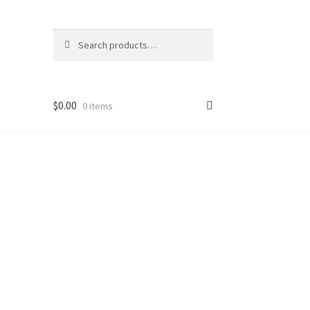
Search
Search
for:
$
0.00
0 items
n Us