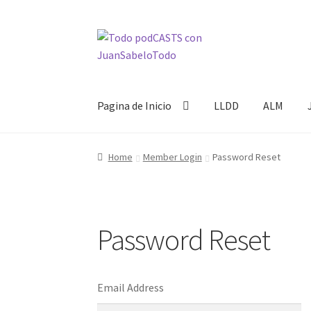
Skip
Skip
to
to
navigation
content
Pagina de Inicio
LLDD
ALM
Home
Alrededor Del Mundo Con JuanSabelo
Home
Member Login
Password Reset
Los Lunaticos De Deporte
Member Login
My 
Password Reset
Email Address